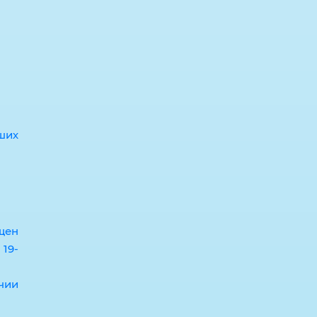
ших
щен
 19-
чии