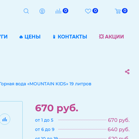
0
0
0
УГИ
🔥 ЦЕНЫ
📱 КОНТАКТЫ
💥 АКЦИИ
Горная вода «MOUNTAIN KIDS» 19 литров
670
руб.
670
руб.
от 1 до 5
640
руб.
от 6 до 9
620
руб.
от 10 до 19