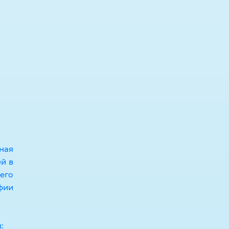
ная
ей в
его
фии
: