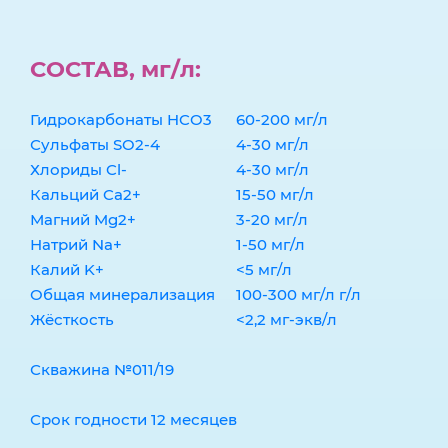
СОСТАВ, мг/л:
Гидрокарбонаты HCO3
60-200 мг/л
Сульфаты SO2-4
4-30 мг/л
Хлориды Cl-
4-30 мг/л
Кальций Ca2+
15-50 мг/л
Магний Mg2+
3-20 мг/л
Натрий Na+
1-50 мг/л
Калий K+
<5 мг/л
Общая минерализация
100-300 мг/л г/л
Жёсткость
<2,2 мг-экв/л
Скважина №011/19
Срок годности 12 месяцев