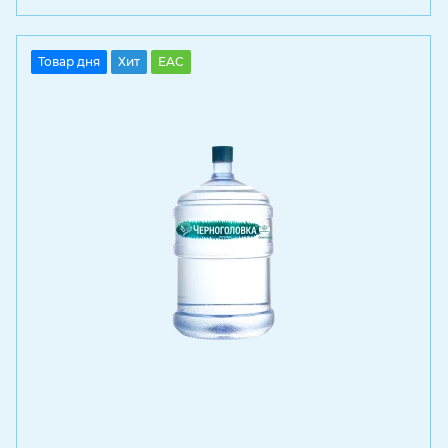
Товар дня
Хит
EAC