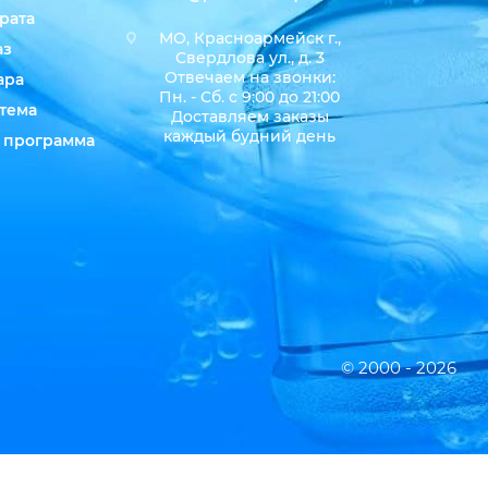
рата
МО, Красноармейск г.,
аз
Свердлова ул., д. 3
Отвечаем на звонки:
ара
Пн. - Сб. с 9:00 до 21:00
тема
Доставляем заказы
каждый будний день
 программа
© 2000 - 2026