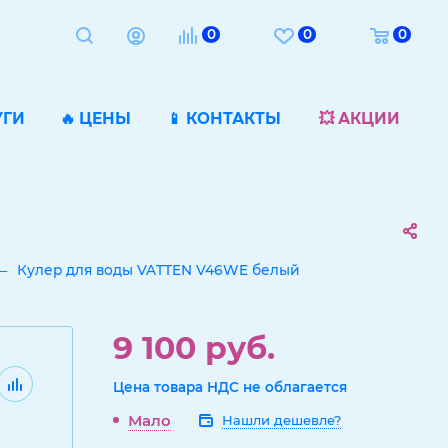
0
0
0
УГИ
🔥 ЦЕНЫ
📱 КОНТАКТЫ
💥 АКЦИИ
—
Кулер для воды VATTEN V46WE белый
9 100
руб.
Цена товара НДС не облагается
Мало
Нашли дешевле?