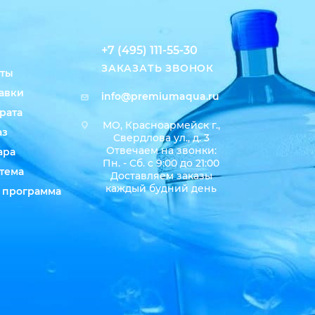
+7 (495) 111-55-30
ЗАКАЗАТЬ ЗВОНОК
аты
авки
info@premiumaqua.ru
рата
МО, Красноармейск г.,
аз
Свердлова ул., д. 3
Отвечаем на звонки:
ара
Пн. - Сб. с 9:00 до 21:00
тема
Доставляем заказы
каждый будний день
 программа