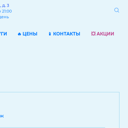
 д. 3
 21:00
день
УГИ
🔥 ЦЕНЫ
📱 КОНТАКТЫ
💥 АКЦИИ
аж