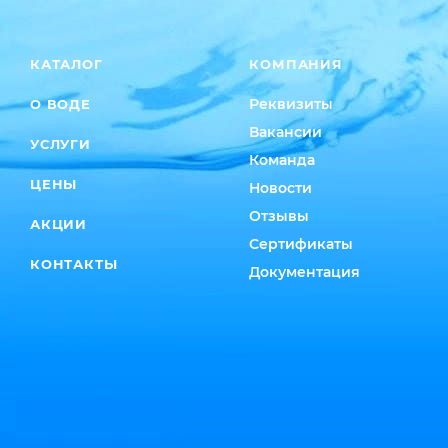
КАТАЛОГ
КОМПАНИЯ
Реквизиты
О ВОДЕ
Вакансии
УСЛУГИ
Команда
ЦЕНЫ
Новости
Отзывы
АКЦИИ
Сертификаты
КОНТАКТЫ
Документация