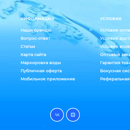
ИНФОРМАЦИЯ
УСЛОВИЯ
Наши бренды
Условия опл
Вопрос-ответ
Условия дост
Статьи
Условия возв
Карта сайта
Оптовый зак
Маркировка воды
Гарантия тов
Публичная оферта
Бонусная сис
Мобильное приложение
Реферальная